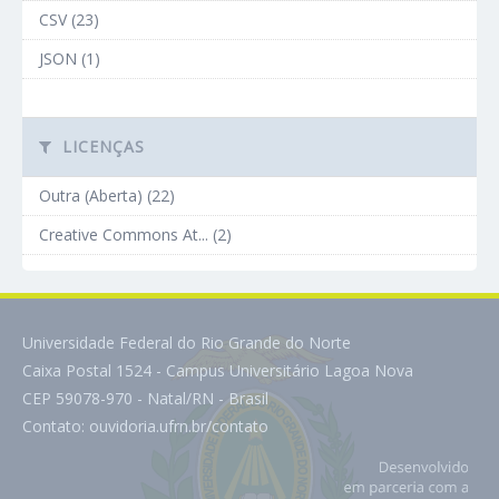
CSV (23)
JSON (1)
LICENÇAS
Outra (Aberta) (22)
Creative Commons At... (2)
Universidade Federal do Rio Grande do Norte
Caixa Postal 1524 - Campus Universitário Lagoa Nova
CEP 59078-970 - Natal/RN - Brasil
Contato:
ouvidoria.ufrn.br/contato