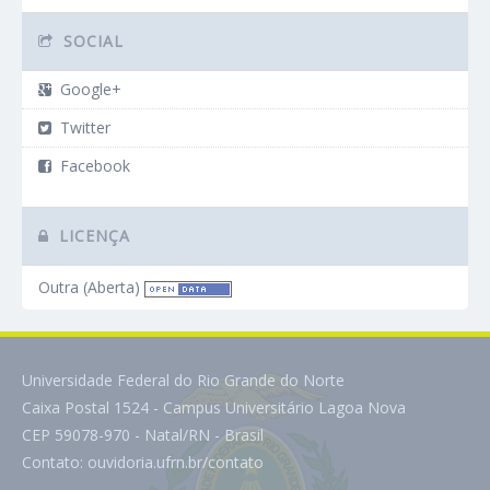
SOCIAL
Google+
Twitter
Facebook
LICENÇA
Outra (Aberta)
Universidade Federal do Rio Grande do Norte
Caixa Postal 1524 - Campus Universitário Lagoa Nova
CEP 59078-970 - Natal/RN - Brasil
Contato:
ouvidoria.ufrn.br/contato