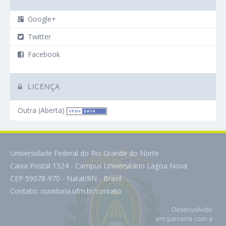
Google+
Twitter
Facebook
LICENÇA
Outra (Aberta)
Universidade Federal do Rio Grande do Norte
Caixa Postal 1524 - Campus Universitário Lagoa Nova
CEP 59078-970 - Natal/RN - Brasil
Contato:
ouvidoria.ufrn.br/contato