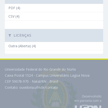
PDF (4)
CSV (4)
LICENÇAS
Outra (Aberta) (4)
Universidade Federal do Rio Grande do Norte
Caixa Postal 1524 - Campus Universitário Lagoa Nova
CEP 59078-970 - Natal/RN - Brasil
Contato:
ouvidoria.ufrn.br/contato