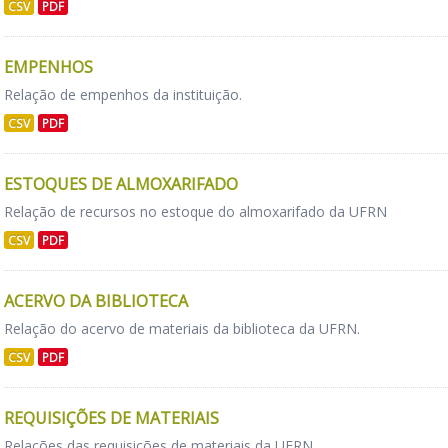
CSV
PDF
EMPENHOS
Relação de empenhos da instituição.
CSV
PDF
ESTOQUES DE ALMOXARIFADO
Relação de recursos no estoque do almoxarifado da UFRN
CSV
PDF
ACERVO DA BIBLIOTECA
Relação do acervo de materiais da biblioteca da UFRN.
CSV
PDF
REQUISIÇÕES DE MATERIAIS
Relações das requisições de materiais da UFRN