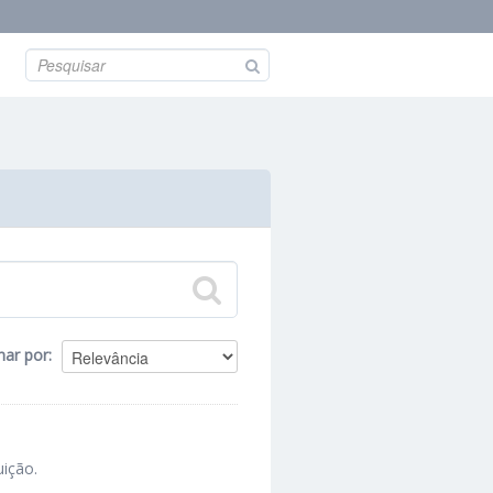
nar por
uição.