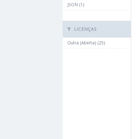
JSON (1)
LICENÇAS
Outra (Aberta) (25)