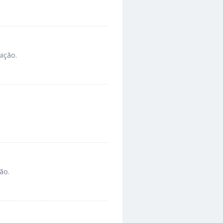
uição.
ão.