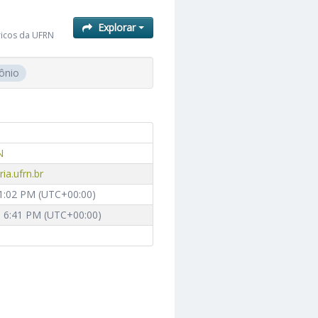
Explorar
ricos da UFRN
ônio
N
ia.ufrn.br
 1:02 PM (UTC+00:00)
, 6:41 PM (UTC+00:00)