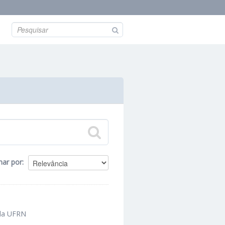
nar por
 da UFRN