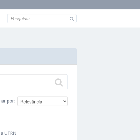
nar por
 da UFRN