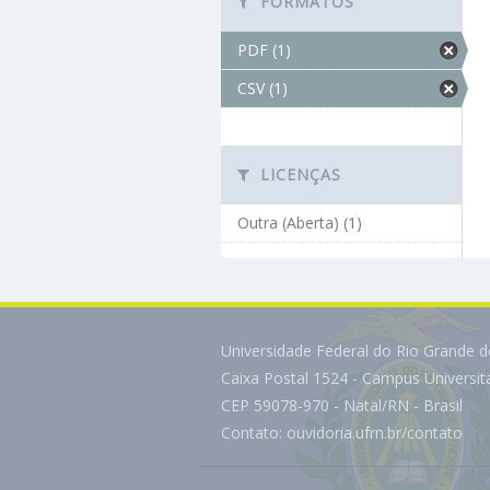
FORMATOS
PDF (1)
CSV (1)
LICENÇAS
Outra (Aberta) (1)
Universidade Federal do Rio Grande 
Caixa Postal 1524 - Campus Universi
CEP 59078-970 - Natal/RN - Brasil
Contato:
ouvidoria.ufrn.br/contato