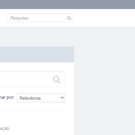
nar por
uição.