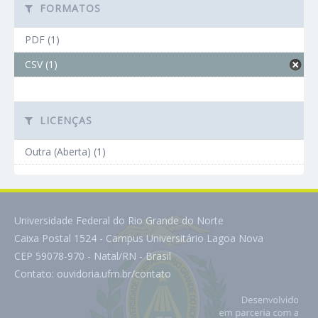
FORMATOS
PDF (1)
CSV (1)
LICENÇAS
Outra (Aberta) (1)
Universidade Federal do Rio Grande do Norte
Caixa Postal 1524 - Campus Universitário Lagoa Nova
CEP 59078-970 - Natal/RN - Brasil
Contato:
ouvidoria.ufrn.br/contato