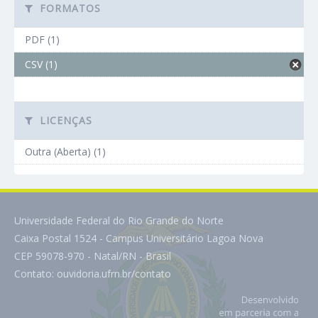
FORMATOS
PDF (1)
CSV (1)
LICENÇAS
Outra (Aberta) (1)
Universidade Federal do Rio Grande do Norte
Caixa Postal 1524 - Campus Universitário Lagoa Nova
CEP 59078-970 - Natal/RN - Brasil
Contato:
ouvidoria.ufrn.br/contato