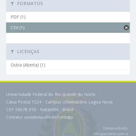
FORMATOS
PDF (1)
CSV (1)
LICENÇAS
Outra (Aberta) (1)
Universidade Federal do Rio Grande do Norte
Caixa Postal 1524 - Campus Universitário Lagoa Nova
CEP 59078-970 - Natal/RN - Brasil
Contato:
ouvidoria.ufrn.br/contato