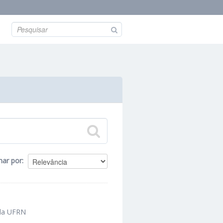
nar por
 da UFRN