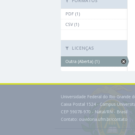
FORMATOS
PDF (1)
CSV (1)
LICENÇAS
Outra (Aberta) (1)
Universidade Federal do Rio Grande 
Caixa Postal 1524 - Campus Universi
CEP 59078-970 - Natal/RN - Brasil
Contato:
ouvidoria.ufrn.br/contato