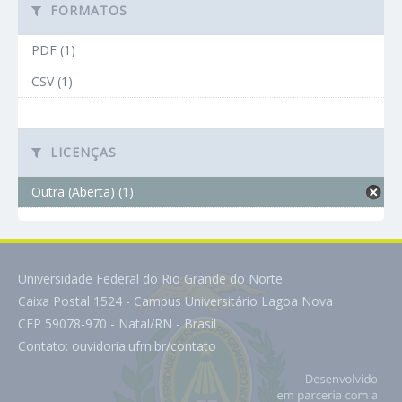
FORMATOS
PDF (1)
CSV (1)
LICENÇAS
Outra (Aberta) (1)
Universidade Federal do Rio Grande do Norte
Caixa Postal 1524 - Campus Universitário Lagoa Nova
CEP 59078-970 - Natal/RN - Brasil
Contato:
ouvidoria.ufrn.br/contato