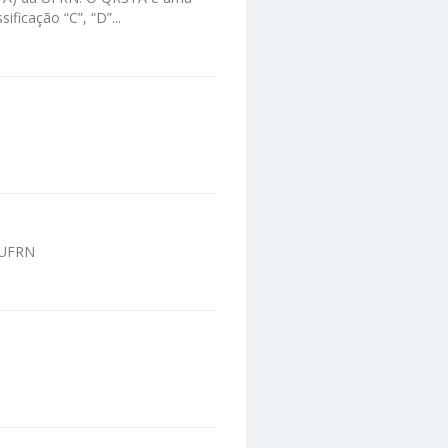
ificação “C”, “D”...
a UFRN