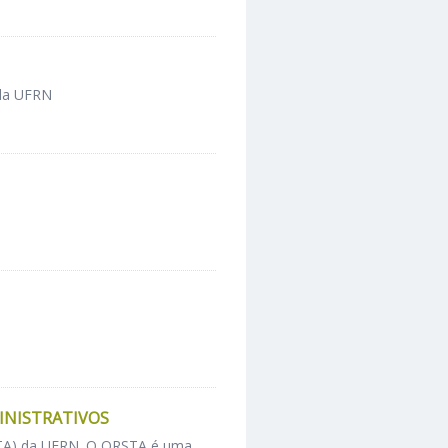
 da UFRN
INISTRATIVOS
RSTA) da UFRN. O QRSTA é uma