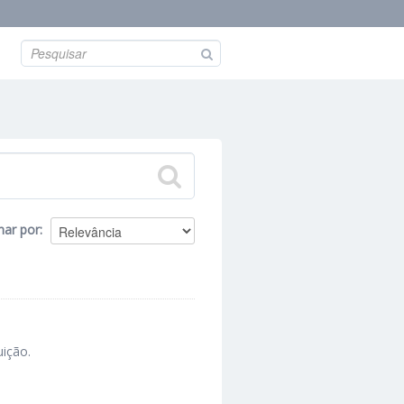
nar por
uição.