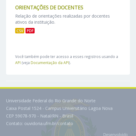
ORIENTAÇÕES DE DOCENTES
Relação de orientações realizadas por docentes
ativos da instituição.
CSV
PDF
Você também pode ter acesso a esses registros usando a
API
(veja
Documentação da API
).
Universidade Federal do Rio Grande do Norte
Caixa Postal 1524 - Campus Universitário Lagoa Nova
CEP 59078-970 - Natal/RN - Brasil
Contato:
ouvidoria.ufrn.br/contato