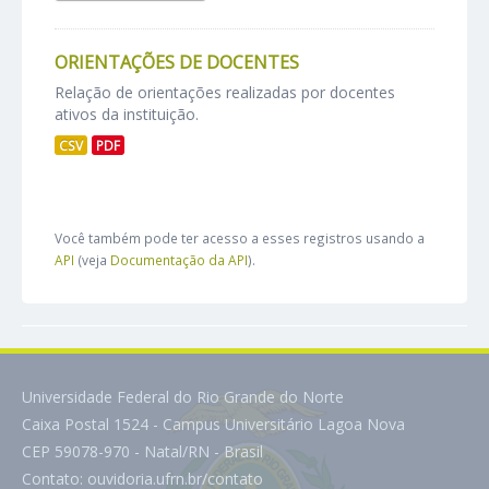
ORIENTAÇÕES DE DOCENTES
Relação de orientações realizadas por docentes
ativos da instituição.
CSV
PDF
Você também pode ter acesso a esses registros usando a
API
(veja
Documentação da API
).
Universidade Federal do Rio Grande do Norte
Caixa Postal 1524 - Campus Universitário Lagoa Nova
CEP 59078-970 - Natal/RN - Brasil
Contato:
ouvidoria.ufrn.br/contato