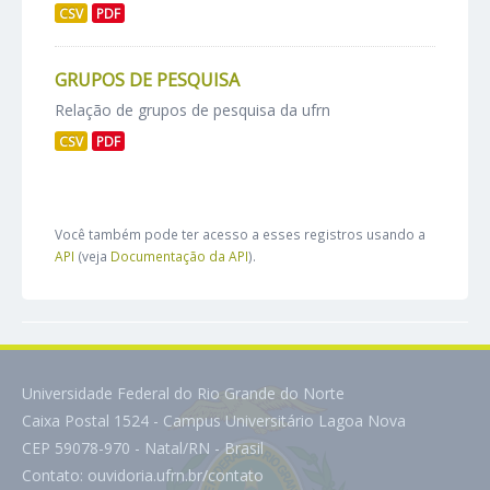
CSV
PDF
GRUPOS DE PESQUISA
Relação de grupos de pesquisa da ufrn
CSV
PDF
Você também pode ter acesso a esses registros usando a
API
(veja
Documentação da API
).
Universidade Federal do Rio Grande do Norte
Caixa Postal 1524 - Campus Universitário Lagoa Nova
CEP 59078-970 - Natal/RN - Brasil
Contato:
ouvidoria.ufrn.br/contato