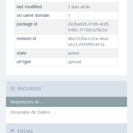
last modified
5 dias atrás
on same domain
1
package id
d22bad26-01d9-4cd5-
9490-711001a78c5d
revision id
db63328a-e32a-4eac-
a523-e9f3ff05457a
state
active
url type
upload
RECURSOS
Requisições de ...
Dicionário de Dados - ...
SOCIAL