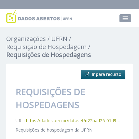
Conjuntos de dados
Organizações
UFRN
Grupos
Requisição de Hospedagem
Requisições de Hospedagens
Sobre
Ir para recurso
REQUISIÇÕES DE
HOSPEDAGENS
URL:
https://dados.ufrn.br/dataset/d22bad26-01d9-4cd5-9490-711001a78c5d/resource/f98b95b7-37a3-48fa-b7e3-fd4259c965be/download/requisicaohospedagem.csv
Requisições de hospedagem da UFRN.