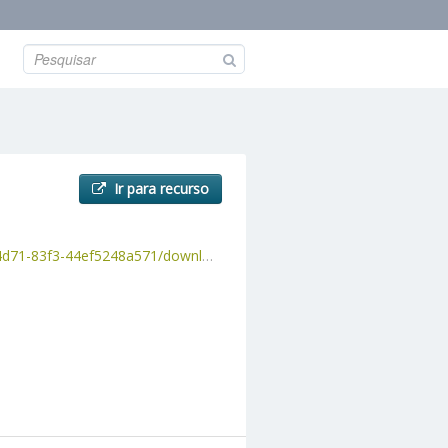
Ir para recurso
248a571/download/processos2008.csv