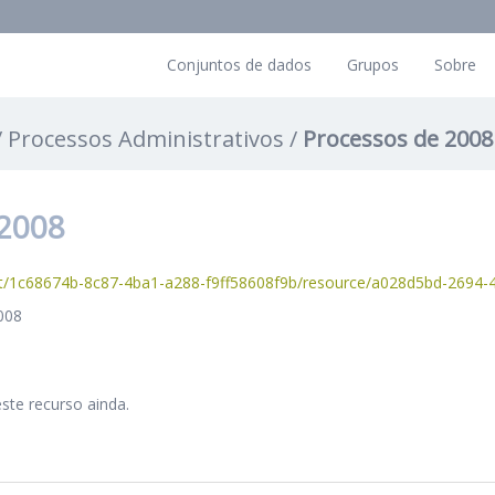
Conjuntos de dados
Grupos
Sobre
Processos Administrativos
Processos de 2008
2008
1c68674b-8c87-4ba1-a288-f9ff58608f9b/resource/a028d5bd-2694-4d71-83f3-44ef5
008
ste recurso ainda.