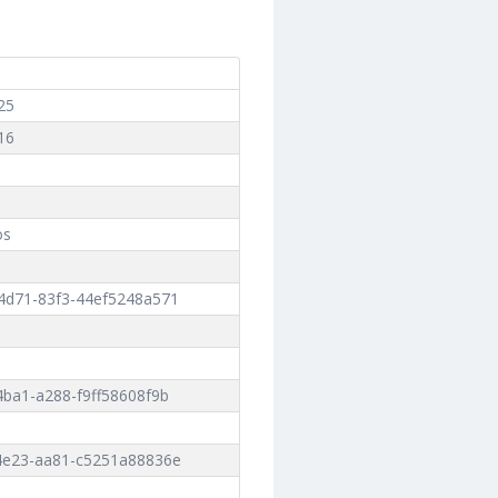
25
16
os
4d71-83f3-44ef5248a571
ba1-a288-f9ff58608f9b
4e23-aa81-c5251a88836e