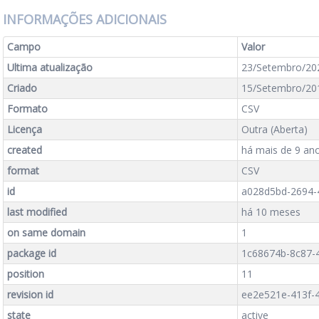
INFORMAÇÕES ADICIONAIS
Campo
Valor
Ultima atualização
23/Setembro/20
Criado
15/Setembro/20
Formato
CSV
Licença
Outra (Aberta)
created
há mais de 9 an
format
CSV
id
a028d5bd-2694-
last modified
há 10 meses
on same domain
1
package id
1c68674b-8c87-4
position
11
revision id
ee2e521e-413f-
state
active