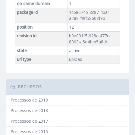
on same domain
1
package id
1c68674b-8c87-4ba1-
a288-f9ff58608f9b
position
12
revision id
b0a091f5-928c-477c-
8003-a5e4fab5a8dc
state
active
url type
upload
RECURSOS
Processos de 2019
Processos de 2018
Processos de 2017
Processos de 2016