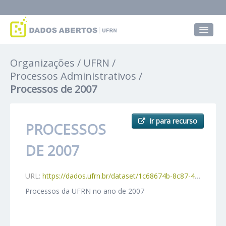
Conjuntos de dados
Organizações
UFRN
Grupos
Processos Administrativos
Processos de 2007
Sobre
Ir para recurso
PROCESSOS
DE 2007
URL:
https://dados.ufrn.br/dataset/1c68674b-8c87-4ba1-a288-f9ff58608f9b/resource/83b4026f-fd52-400e-9a0f-805a9fbf5065/download/processos2007.csv
Processos da UFRN no ano de 2007