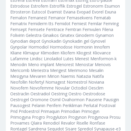
Estrena Estreva Estrifam Estrimax Estring Estro-pause
Estrodose Estrofem Estroffik Estrogel Estronorm Esumon
Etrosteron Eutocol Evamist Eviana Evopad Evorel Exuna
Femalon Femanest Femanor Femasekvens Fematab
Fematrix Femiderm tts Femidot Femiest Femilar Femring
Femsept Femsete Femtrace Femtran Femvulen Filena
Folivirin Gelestra Ginaikos Ginatex Ginoderm Gynamon
Gynodian depot Gynokadin Gynokadin gel Gynovel
Gynpolar Hormodiol Hormodose Hormonin Innofem
Kliane Klimapur Klimodien Kliofem Kliogest Kliovance
Lafamme Lindisc Linoladiol Lutes Menest Menformon-k
Menodin Meno implant Menorest Menostar Menovis
Mericomb Meriestra Merigest Merimono Mesalin
Mesigyna Mevaren Mirion Naemis Natazia Natifa
Neofollin Nofertyl Nomagest Nomestrol Noviana
Novofem Novofemme Novular Octodiol Oesclim
Oestraclin Oestradiol Oestring Oestro Oestrodose
Oestrogel Oromone Osmil Ovahormon Pausene Pausigin
Pausogest Pelanin Perifem Perikliman Perlutal Postoval
Prid Pridoestrol Primaquin Primodian Primogyn
Primogyna Progro Progyluton Progynon Progynova Prosu
Provames Qlaira Renodiol Revalor Riselle Ronfase
Rontagel Sandrena Sequidot Sisare Sprediol Synapause-e3