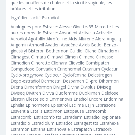
que les bouffées de chaleur et la siccité vaginale, les
brûlures et les irritations.
Ingrédient actif: Estradiol
Analogues pour Estrace: Alesse Ginette-35 Mircette Les
autres noms de Estrace: Absorlent Activella Activelle
Aerodiol Agofollin Akrofolline Alcis Allurene Alora Angeliq
Angemin Armonil Avaden Avadène Avixis Bedol Benzo-
ginestryl Bisteron Bothermon Calidiol Cliane Climaderm
Climagest Climara Climaval Climen Climene Climesse
Climodien Clinorette Clionara Cliovelle Combipatch
Compudose Convadien Crinohermal Cutanum Cyclacur
Cyclo-progynova Cyclocur Cyclofemina Delestrogen
Depo-estradiol Dermestril Despamen Di-pro Dihormon
Dilena Dimenformon Divigel Divina Diviplus Diviseg
Diviseq Divitren Diviva Duofemme Duokliman Délidose
Elestrin Elleste solo Emmenovis Enadiol Encore Endomina
Ephelia Ep hormone Epiestrol Esclima Esjin Esprasone
Essventia Estalis Estolmon Estopause Estracomb
Estracombi Estracomb tts Estraderm Estradiol cypionate
Estradiolo Estradiolum Estradot Estragest tts Estrahexal
Estramon Estrana Estranova e Estrapatch Estrasorb