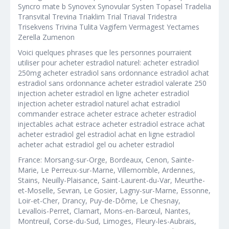
Syncro mate b Synovex Synovular Systen Topasel Tradelia
Transvital Trevina Triaklim Trial Triaval Tridestra
Trisekvens Trivina Tulita Vagifem Vermagest Yectames
Zerella Zumenon
Voici quelques phrases que les personnes pourraient
utiliser pour acheter estradiol naturel: acheter estradiol
250mg acheter estradiol sans ordonnance estradiol achat
estradiol sans ordonnance acheter estradiol valerate 250
injection acheter estradiol en ligne acheter estradiol
injection acheter estradiol naturel achat estradiol
commander estrace acheter estrace acheter estradiol
injectables achat estrace acheter estradiol estrace achat
acheter estradiol gel estradiol achat en ligne estradiol
acheter achat estradiol gel ou acheter estradiol
France: Morsang-sur-Orge, Bordeaux, Cenon, Sainte-
Marie, Le Perreux-sur-Marne, Villemomble, Ardennes,
Stains, Neuilly-Plaisance, Saint-Laurent-du-Var, Meurthe-
et-Moselle, Sevran, Le Gosier, Lagny-sur-Marne, Essonne,
Loir-et-Cher, Drancy, Puy-de-Dôme, Le Chesnay,
Levallois-Perret, Clamart, Mons-en-Barœul, Nantes,
Montreuil, Corse-du-Sud, Limoges, Fleury-les-Aubrais,