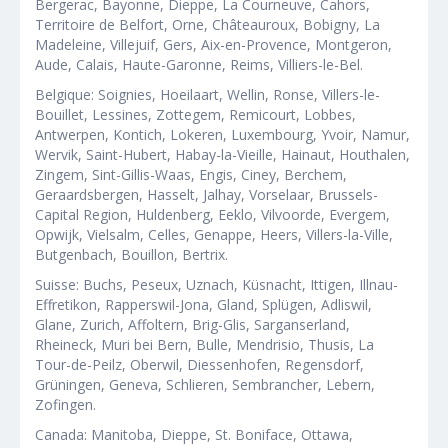
Bergerac, Bayonne, Dieppe, La Courneuve, Cahors,
Territoire de Belfort, Orne, Châteauroux, Bobigny, La
Madeleine, Villejuif, Gers, Aix-en-Provence, Montgeron,
Aude, Calais, Haute-Garonne, Reims, Villiers-le-Bel.
Belgique: Soignies, Hoeilaart, Wellin, Ronse, Villers-le-
Bouillet, Lessines, Zottegem, Remicourt, Lobbes,
Antwerpen, Kontich, Lokeren, Luxembourg, Yvoir, Namur,
Wervik, Saint-Hubert, Habay-la-Vieille, Hainaut, Houthalen,
Zingem, Sint-Gillis-Waas, Engis, Ciney, Berchem,
Geraardsbergen, Hasselt, Jalhay, Vorselaar, Brussels-
Capital Region, Huldenberg, Eeklo, Vilvoorde, Evergem,
Opwijk, Vielsalm, Celles, Genappe, Heers, Villers-la-Ville,
Butgenbach, Bouillon, Bertrix.
Suisse: Buchs, Peseux, Uznach, Küsnacht, Ittigen, Illnau-
Effretikon, Rapperswil-Jona, Gland, Splügen, Adliswil,
Glane, Zurich, Affoltern, Brig-Glis, Sarganserland,
Rheineck, Muri bei Bern, Bulle, Mendrisio, Thusis, La
Tour-de-Peilz, Oberwil, Diessenhofen, Regensdorf,
Grüningen, Geneva, Schlieren, Sembrancher, Lebern,
Zofingen.
Canada: Manitoba, Dieppe, St. Boniface, Ottawa,