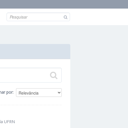
nar por
 da UFRN