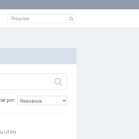
nar por
 da UFRN