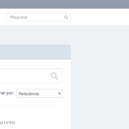
nar por
 da UFRN