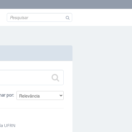
nar por
 da UFRN