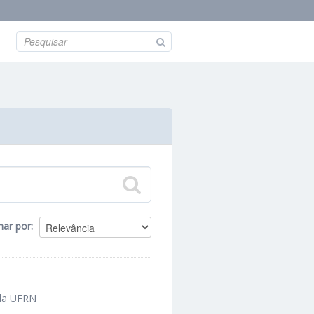
nar por
 da UFRN