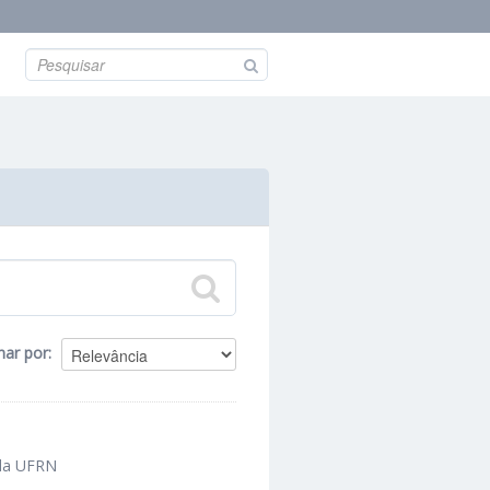
nar por
 da UFRN