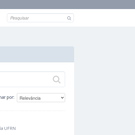
nar por
 da UFRN