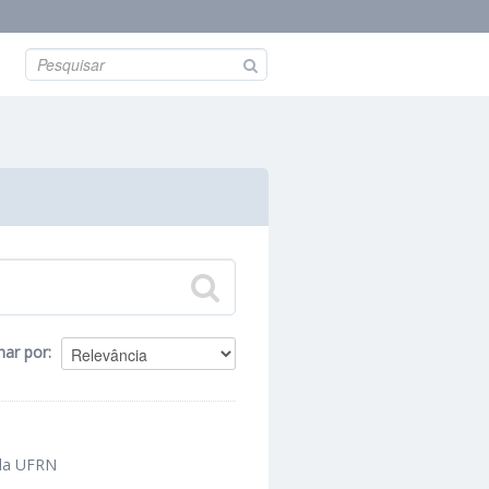
nar por
 da UFRN