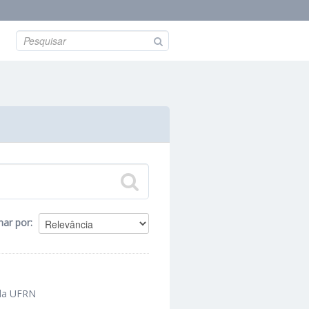
nar por
 da UFRN