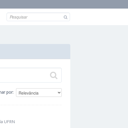
nar por
 da UFRN