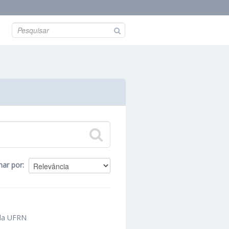
nar por
 da UFRN