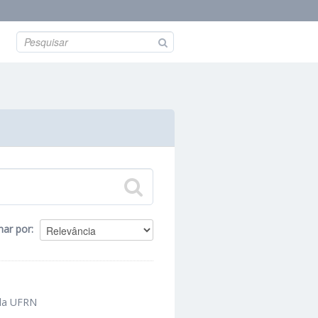
nar por
 da UFRN