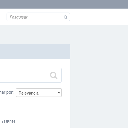
nar por
 da UFRN