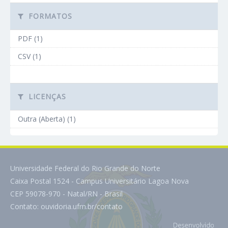
FORMATOS
PDF (1)
CSV (1)
LICENÇAS
Outra (Aberta) (1)
Universidade Federal do Rio Grande do Norte
Caixa Postal 1524 - Campus Universitário Lagoa Nova
CEP 59078-970 - Natal/RN - Brasil
Contato:
ouvidoria.ufrn.br/contato