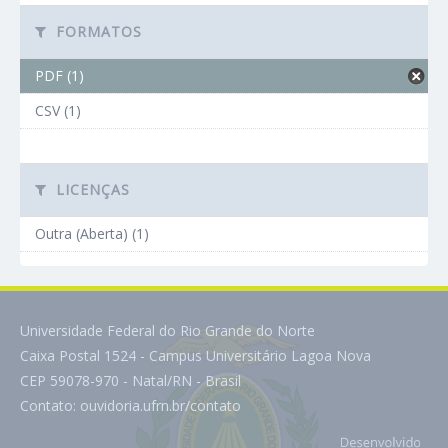
FORMATOS
PDF (1)
CSV (1)
LICENÇAS
Outra (Aberta) (1)
Universidade Federal do Rio Grande do Norte
Caixa Postal 1524 - Campus Universitário Lagoa Nova
CEP 59078-970 - Natal/RN - Brasil
Contato:
ouvidoria.ufrn.br/contato