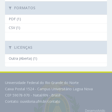
FORMATOS
PDF (1)
CSV (1)
LICENÇAS
Outra (Aberta) (1)
Universidade Federal do Rio Grande do Norte
Caixa Postal 1524 - Campus Universitário Lagoa Nova
CEP 59078-970 - Natal/RN - Brasil
Contato:
ouvidoria.ufrn.br/contato