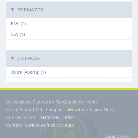
FORMATOS
PDF (1)
CSV (1)
LICENÇAS
Outra (Aberta) (1)
Universidade Federal do Rio Grande do Norte
Caixa Postal 1524 - Campus Universitário Lagoa Nova
CEP 59078-970 - Natal/RN - Brasil
Contato:
ouvidoria.ufrn.br/contato