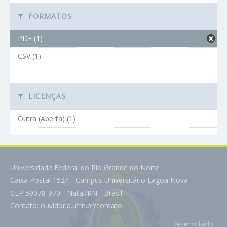
FORMATOS
PDF (1)
CSV (1)
LICENÇAS
Outra (Aberta) (1)
Universidade Federal do Rio Grande do Norte
Caixa Postal 1524 - Campus Universitário Lagoa Nova
CEP 59078-970 - Natal/RN - Brasil
Contato:
ouvidoria.ufrn.br/contato