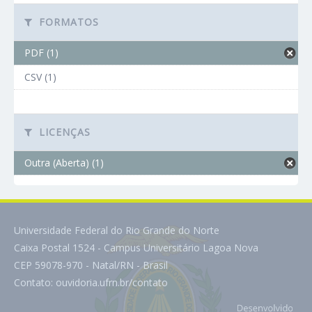
FORMATOS
PDF (1)
CSV (1)
LICENÇAS
Outra (Aberta) (1)
Universidade Federal do Rio Grande do Norte
Caixa Postal 1524 - Campus Universitário Lagoa Nova
CEP 59078-970 - Natal/RN - Brasil
Contato:
ouvidoria.ufrn.br/contato