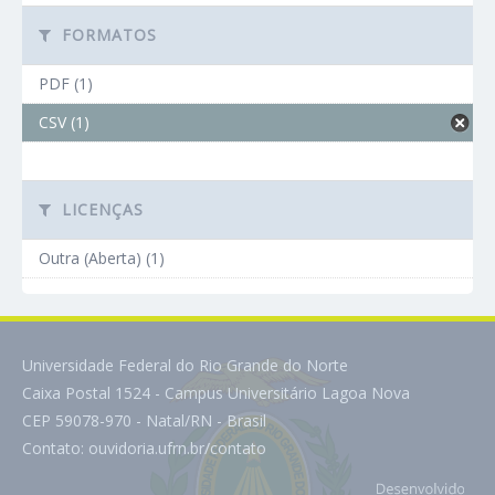
FORMATOS
PDF (1)
CSV (1)
LICENÇAS
Outra (Aberta) (1)
Universidade Federal do Rio Grande do Norte
Caixa Postal 1524 - Campus Universitário Lagoa Nova
CEP 59078-970 - Natal/RN - Brasil
Contato:
ouvidoria.ufrn.br/contato