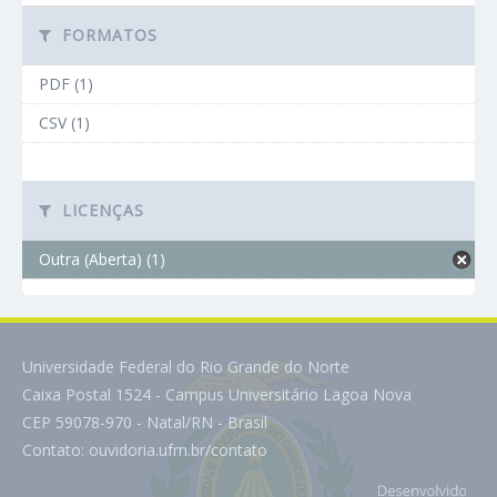
FORMATOS
PDF (1)
CSV (1)
LICENÇAS
Outra (Aberta) (1)
Universidade Federal do Rio Grande do Norte
Caixa Postal 1524 - Campus Universitário Lagoa Nova
CEP 59078-970 - Natal/RN - Brasil
Contato:
ouvidoria.ufrn.br/contato