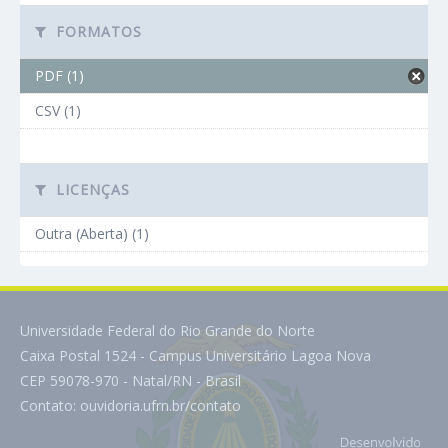
FORMATOS
PDF (1)
CSV (1)
LICENÇAS
Outra (Aberta) (1)
Universidade Federal do Rio Grande do Norte
Caixa Postal 1524 - Campus Universitário Lagoa Nova
CEP 59078-970 - Natal/RN - Brasil
Contato:
ouvidoria.ufrn.br/contato