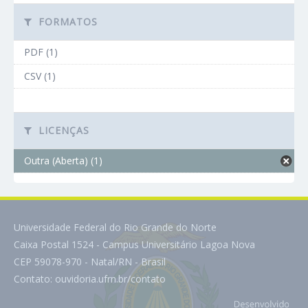
FORMATOS
PDF (1)
CSV (1)
LICENÇAS
Outra (Aberta) (1)
Universidade Federal do Rio Grande do Norte
Caixa Postal 1524 - Campus Universitário Lagoa Nova
CEP 59078-970 - Natal/RN - Brasil
Contato:
ouvidoria.ufrn.br/contato