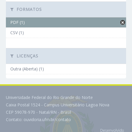
FORMATOS
PDF (1)
CSV (1)
LICENÇAS
Outra (Aberta) (1)
Universidade Federal do Rio Grande do Norte
Caixa Postal 1524 - Campus Universitário Lagoa Nova
CEP 59078-970 - Natal/RN - Brasil
Contato:
ouvidoria.ufrn.br/contato